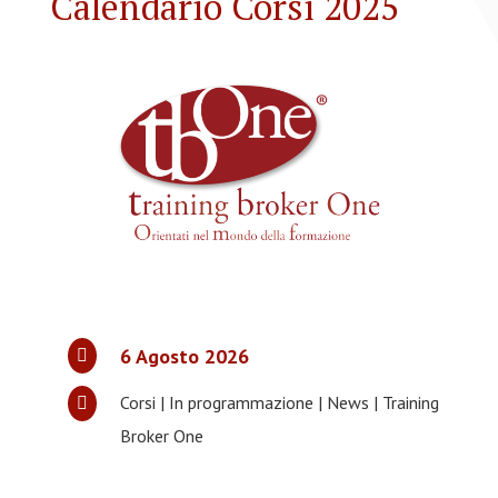
Calendario Corsi 2025
6 Agosto 2026

Corsi
|
In programmazione
|
News
|
Training

Broker One